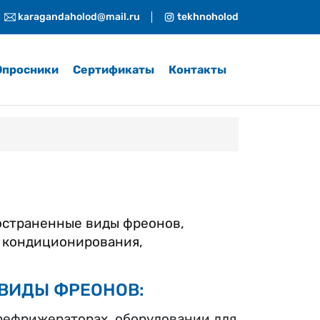
karagandaholod@mail.ru
tekhnoholod
Опросники
Сертификаты
Контакты
остраненные виды фреонов,
х кондиционирования,
ВИДЫ ФРЕОНОВ:
рефрижераторах, оборудовании для