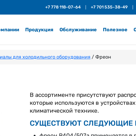
+7 778 118-07-64
+7 701 535-38-49
омпании
Продукция
Обслуживание
Полезное
иалы для холодильного оборудования
/ Фреон
В ассортименте присутствуют распр
которые используются в устройства
климатической технике.
СУЩЕСТВУЮТ СЛЕДУЮЩИЕ 
фреон R404/507a применяется в 