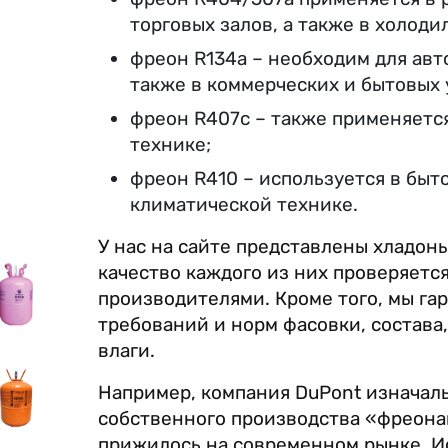
торговых залов, а также в холоди
фреон R134a – необходим для авт
также в коммерческих и бытовых 
фреон R407c – также применяетс
технике;
фреон R410 – используется в быт
климатической технике.
У нас на сайте представлены хладон
качество каждого из них проверяетс
производителями. Кроме того, мы га
требований и норм фасовки, состава,
влаги.
Например, компания DuPont изначал
собственного производства «фреонам
прижилось на современном рынке. 